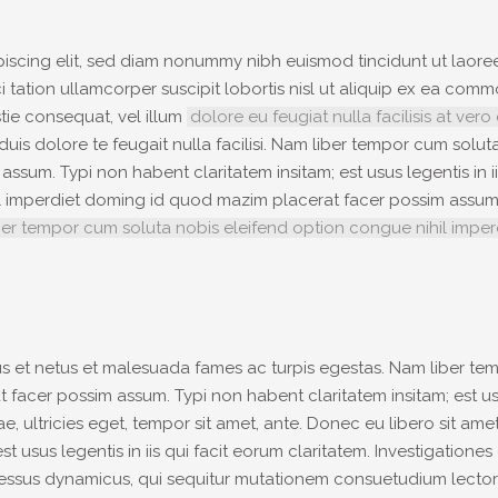
piscing elit, sed diam nonummy nibh euismod tincidunt ut laor
ci tation ullamcorper suscipit lobortis nisl ut aliquip ex ea co
stie consequat, vel illum
dolore eu feugiat nulla facilisis at ve
duis dolore te feugait nulla facilisi. Nam liber tempor cum solu
um. Typi non habent claritatem insitam; est usus legentis in ii
il imperdiet doming id quod mazim placerat facer possim assu
er tempor cum soluta nobis eleifend option congue nihil impe
us et netus et malesuada fames ac turpis egestas. Nam liber t
facer possim assum. Typi non habent claritatem insitam; est usus
tae, ultricies eget, tempor sit amet, ante. Donec eu libero sit 
st usus legentis in iis qui facit eorum claritatem. Investigation
ocessus dynamicus, qui sequitur mutationem consuetudium lectoru