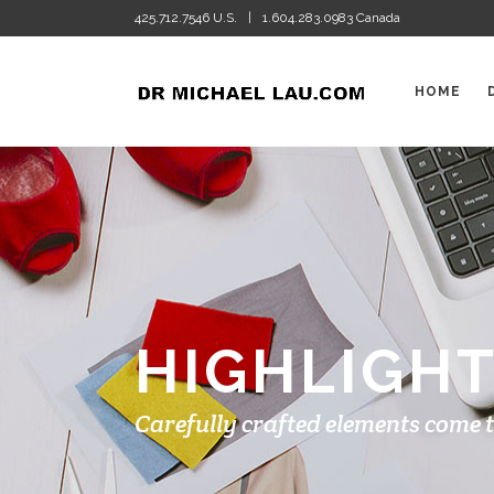
425.712.7546 U.S.
1.604.283.0983 Canada
|
HOME
HIGHLIGH
Carefully crafted elements come 