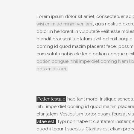
Lorem ipsum dolor sit amet, consectetuer adi
wisi enim ad minim veniam
, quis nostrud exer
dolor in hendrerit in vulputate velit esse mole
blandit praesent luptatum zzril delenit augue 
doming id quod mazim placerat facer possim ass
cum soluta nobis eleifend option congue nih
option congue nihil imperdiet doming Nam lib
possim assum.
Pellentesque
habitant morbi tristique senect
nihil imperdiet doming id quod mazim placerat 
claritatem. Vestibulum tortor quam, feugiat vi
vitae est.
Typi non habent claritatem insitam; e
quod ii legunt saepius. Claritas est etiam pr