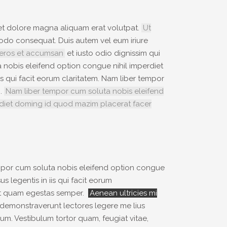
eet dolore magna aliquam erat volutpat.
Ut
mmodo consequat. Duis autem vel eum iriure
ro eros et accumsan
et iusto odio dignissim qui
ta nobis eleifend option congue nihil imperdiet
s qui facit eorum claritatem. Nam liber tempor
m.
Nam liber tempor cum soluta nobis eleifend
rdiet doming id quod mazim placerat facer
empor cum soluta nobis eleifend option congue
 legentis in iis qui facit eorum
amet quam egestas semper.
Aenean ultricies mi
es demonstraverunt lectores legere me lius
m. Vestibulum tortor quam, feugiat vitae,