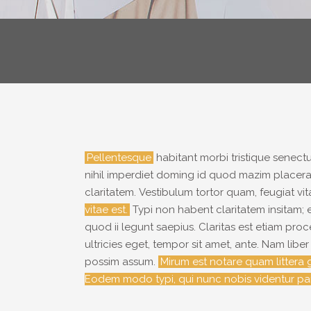
Pellentesque
habitant morbi tristique senect
nihil imperdiet doming id quod mazim placerat 
claritatem. Vestibulum tortor quam, feugiat vi
vitae est.
Typi non habent claritatem insitam; e
quod ii legunt saepius. Claritas est etiam pr
ultricies eget, tempor sit amet, ante. Nam li
possim assum.
Mirum est notare quam littera
Eodem modo typi, qui nunc nobis videntur paru