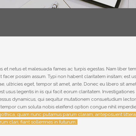
us et netus et malesuada fames ac turpis egestas. Nam liber t
facer possim assum. Typi non habent claritatem insitam; est usus
tae, ultricies eget, tempor sit amet, ante. Donec eu libero sit 
st usus legentis in iis qui facit eorum claritatem. Investigation
ocessus dynamicus, qui sequitur mutationem consuetudium lectoru
ber tempor cum soluta nobis eleifend option congue nihil imper
 gothica, quam nunc putamus parum claram, anteposuerit littera
m clari, fiant sollemnes in futurum.