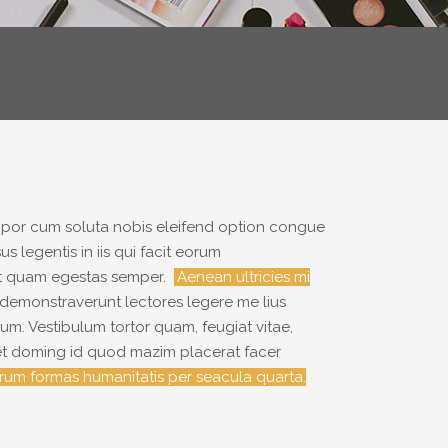
empor cum soluta nobis eleifend option congue
 legentis in iis qui facit eorum
amet quam egestas semper.
Aenean ultricies mi
es demonstraverunt lectores legere me lius
m. Vestibulum tortor quam, feugiat vitae,
diet doming id quod mazim placerat facer
rum formas humanitatis per seacula quarta.