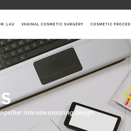
DR. LAU
VAGINAL COSMETIC SURGERY
COSMETIC PROCED
TS
together into one amazing design