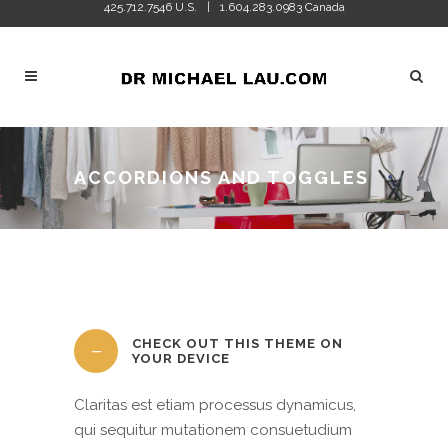
425.712.7546 U.S.
1.604.283.0983 Canada
|
ACCORDIONS AND TOGGLES
CHECK OUT THIS THEME ON
YOUR DEVICE
Claritas est etiam processus dynamicus,
qui sequitur mutationem consuetudium