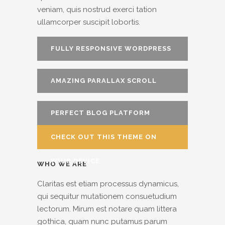
veniam, quis nostrud exerci tation
ullamcorper suscipit lobortis.
FULLY RESPONSIVE WORDPRESS
THEME
AMAZING PARALLAX SCROLL
PAGE
PERFECT BLOG PLATFORM
CHECK OUT THIS THEME ON
YOUR DEVICE
WHO WE ARE
Claritas est etiam processus dynamicus,
qui sequitur mutationem consuetudium
lectorum. Mirum est notare quam littera
gothica, quam nunc putamus parum