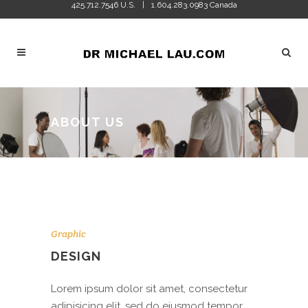
425.712.7546 U.S.
1.604.283.0983 Canada
|
ABOUT US
Graphic
DESIGN
Lorem ipsum dolor sit amet, consectetur
adipisicing elit, sed do eiusmod tempor